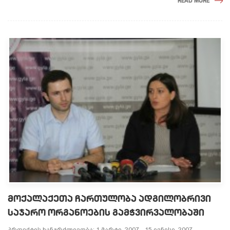
READ MORE
ᲛᲝᲥᲐᲚᲐᲥᲔᲗᲐ ᲩᲐᲠᲗᲣᲚᲝᲑᲐ ᲐᲓᲒᲘᲚᲝᲑᲠᲘᲕᲘ
ᲡᲐᲯᲐᲠᲝ ᲝᲠᲒᲐᲜᲝᲔᲑᲘᲡ ᲒᲐᲛᲭᲕᲘᲠᲕᲐᲚᲝᲑᲐᲨᲘ
პროექტის ხანგრძლივობა: 1 მარტი, 2007 - 15 ივნისი, 2007