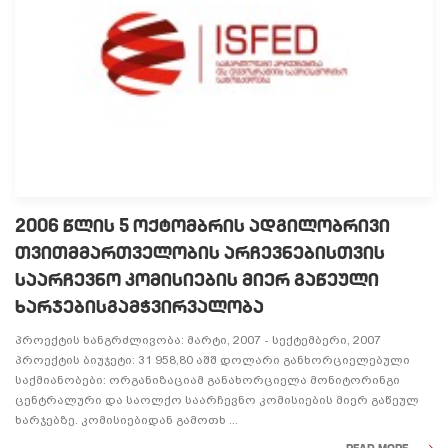
2006 ᲬᲚᲘᲡ 5 ᲝᲥᲢᲝᲛᲑᲠᲘᲡ ᲐᲓᲒᲘᲚᲝᲑᲠᲘᲕᲘ
ᲗᲕᲘᲗᲛᲛᲐᲠᲗᲕᲔᲚᲝᲑᲘᲡ ᲐᲠᲩᲔᲕᲜᲔᲑᲘᲡᲗᲕᲘᲡ
ᲡᲐᲐᲠᲩᲔᲕᲜᲝ ᲙᲝᲛᲘᲡᲘᲔᲑᲘᲡ ᲛᲘᲔᲠ ᲒᲐᲬᲔᲣᲚᲘ
ᲮᲐᲠᲯᲔᲑᲘᲡᲒᲐᲛᲭᲕᲘᲠᲕᲐᲚᲝᲑᲐ
პროექტის ხანგრძლივობა: მარტი, 2007 - სექტემბერი, 2007
პროექტის ბიუჯეტი: 31 958,80 აშშ დოლარი განხორციელებული
საქმიანობები: ორგანიზაციამ განახორციელა მონიტორინგი
ცენტრალური და საოლქო საარჩევნო კომისიების მიერ გაწეულ
ხარჯებზე. კომისიებიდან გამოთხ ...