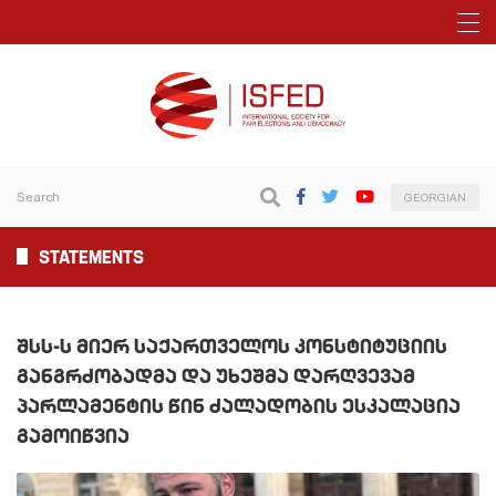
GEORGIAN
STATEMENTS
ᲨᲡᲡ-Ს ᲛᲘᲔᲠ ᲡᲐᲥᲐᲠᲗᲕᲔᲚᲝᲡ ᲙᲝᲜᲡᲢᲘᲢᲣᲪᲘᲘᲡ
ᲒᲐᲜᲒᲠᲫᲝᲑᲐᲓᲛᲐ ᲓᲐ ᲣᲮᲔᲨᲛᲐ ᲓᲐᲠᲦᲕᲔᲕᲐᲛ
ᲞᲐᲠᲚᲐᲛᲔᲜᲢᲘᲡ ᲬᲘᲜ ᲫᲐᲚᲐᲓᲝᲑᲘᲡ ᲔᲡᲙᲐᲚᲐᲪᲘᲐ
ᲒᲐᲛᲝᲘᲬᲕᲘᲐ