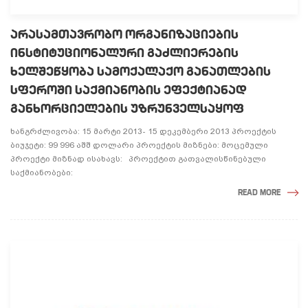
ᲐᲠᲐᲡᲐᲛᲗᲐᲕᲠᲝᲑᲝ ᲝᲠᲒᲐᲜᲘᲖᲐᲪᲘᲔᲑᲘᲡ
ᲘᲜᲡᲢᲘᲢᲣᲪᲘᲝᲜᲐᲚᲣᲠᲘ ᲒᲐᲫᲚᲘᲔᲠᲔᲑᲘᲡ
ᲮᲔᲚᲨᲔᲬᲧᲝᲑᲐ ᲡᲐᲛᲝᲥᲐᲚᲐᲥᲝ ᲒᲐᲜᲐᲗᲚᲔᲑᲘᲡ
ᲡᲤᲔᲠᲝᲨᲘ ᲡᲐᲥᲛᲘᲐᲜᲝᲑᲘᲡ ᲔᲤᲔᲥᲢᲘᲐᲜᲐᲓ
ᲒᲐᲜᲮᲝᲠᲪᲘᲔᲚᲔᲑᲘᲡ ᲣᲖᲠᲣᲜᲕᲔᲚᲡᲐᲧᲝᲤ
ხანგრძლივობა: 15 მარტი 2013- 15 დეკემბერი 2013 პროექტის
ბიუჯეტი: 99 996 აშშ დოლარი პროექტის მიზნები: მოცემული
პროექტი მიზნად ისახავს: პროექტით გათვალისწინებული
საქმიანობები:
READ MORE