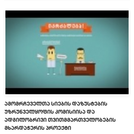
ᲐᲛᲝᲛᲠᲩᲔᲕᲔᲚᲗᲐ ᲡᲘᲔᲑᲘᲡ ᲓᲐᲖᲣᲡᲢᲔᲑᲘᲡ
ᲣᲖᲠᲣᲜᲕᲔᲚᲧᲝᲤᲘᲡ ᲙᲝᲛᲘᲡᲘᲘᲡᲐ ᲓᲐ
ᲐᲓᲒᲘᲚᲝᲑᲠᲘᲕᲘ ᲗᲕᲘᲗᲛᲛᲐᲠᲗᲕᲔᲚᲝᲑᲔᲑᲘᲡ
ᲛᲮᲐᲠᲓᲐᲭᲔᲠᲘᲡ ᲞᲠᲝᲔᲥᲢᲘ