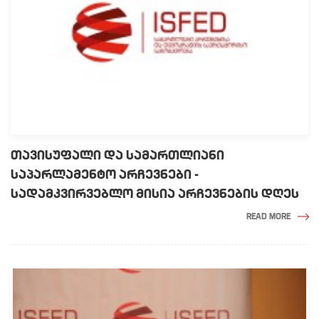
ᲗᲐᲕᲘᲡᲣᲤᲐᲚᲘ ᲓᲐ ᲡᲐᲛᲐᲠᲗᲚᲘᲐᲜᲘ
ᲡᲐᲞᲐᲠᲚᲐᲛᲔᲜᲢᲝ ᲐᲠᲩᲔᲕᲜᲔᲑᲘ -
ᲡᲐᲓᲐᲛᲙᲕᲘᲠᲕᲔᲑᲚᲝ ᲛᲘᲡᲘᲐ ᲐᲠᲩᲔᲕᲜᲔᲑᲘᲡ ᲓᲦᲔᲡ
READ MORE