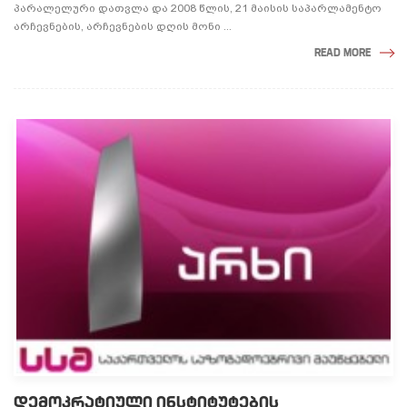
პარალელური დათვლა და 2008 წლის, 21 მაისის საპარლამენტო
არჩევნების, არჩევნების დღის მონი ...
READ MORE
ᲓᲔᲛᲝᲙᲠᲐᲢᲘᲣᲚᲘ ᲘᲜᲡᲢᲘᲢᲣᲢᲔᲑᲘᲡ