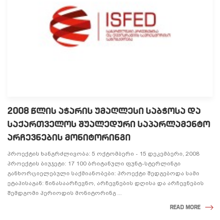
2008 ᲬᲚᲘᲡ ᲐᲭᲐᲠᲘᲡ ᲣᲛᲐᲦᲚᲔᲡᲘ ᲡᲐᲑᲭᲝᲡᲐ ᲓᲐ
ᲡᲐᲥᲐᲠᲗᲕᲔᲚᲝᲡ ᲨᲣᲐᲚᲔᲓᲣᲠᲘ ᲡᲐᲞᲐᲠᲚᲐᲛᲔᲜᲢᲝ
ᲐᲠᲩᲔᲕᲜᲔᲑᲘᲡ ᲛᲝᲜᲘᲢᲝᲠᲘᲜᲒᲘ
პროექტის ხანგრძლივობა: 5 ოქტომბერი - 15 დეკემბერი, 2008
პროექტის ბიუჯეტი: 17 100 ბრიტანული ფუნტ-სტერლინგი
განხორციელებული საქმიანობები: პროექტი შედგებოდა სამი
ეტაპისაგან: წინასაარჩევნო, არჩევნების დღისა და არჩევნების
შემდგომი პერიოდის მონიტორინგ ...
READ MORE