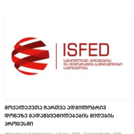
ᲛᲝᲥᲐᲚᲐᲥᲔᲗᲐ ᲩᲐᲠᲗᲕᲐ ᲐᲓᲒᲘᲚᲝᲑᲠᲘᲕ
ᲓᲝᲜᲔᲖᲔ ᲒᲐᲓᲐᲬᲧᲕᲔᲢᲘᲚᲔᲑᲔᲑᲘᲡ ᲛᲘᲦᲔᲑᲘᲡ
ᲞᲠᲝᲪᲔᲡᲨᲘ
პროექტის ხანგრძლივობა: 1 მაისი, 2009 – 31 სექტემბერი, 2009