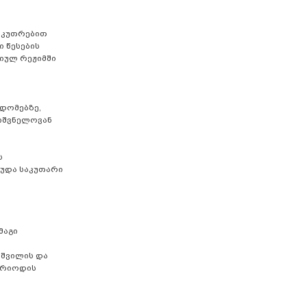
საკუთრებით
ი წესების
იულ რეჟიმში
ხდომებზე,
ნიშვნელოვან
ს
ღუდა საკუთარი
მაგი
აშვილის და
პერიოდის