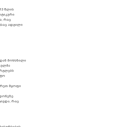
13 წლის
იტიკური
ა, რაც
ესაც ადგილი
იდან მოხსნილი
ბულმა
არგლებს
ნტო
გარეთ მყოფი
 დონეზე
ივდა, რაც
რესურსების