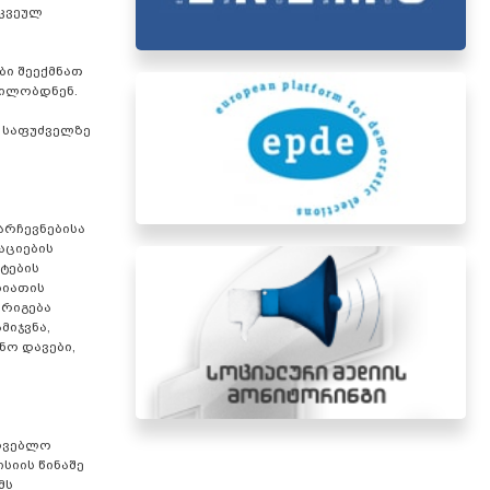
რკვეულ
ბი შეექმნათ
დილობდნენ.
ს საფუძველზე
არჩევნებისა
აციების
ტების
სიათის
სრიგება
მიჯვნა,
ნო დავები,
ირვებლო
სიის წინაშე
მს