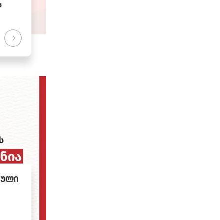
ს
ტული