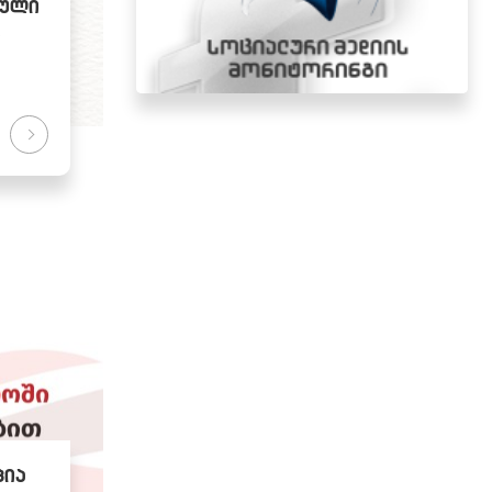
ბული
ს
ცია