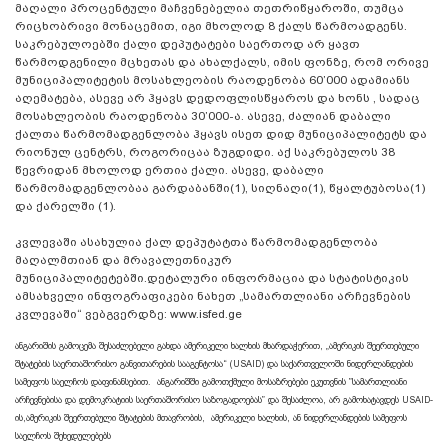
მაღალი პროცენტული მაჩვენებელია თეთრიწყაროში, თუმცა
რიცხობრივი მონაცემით, იგი მხოლოდ 8 ქალს წარმოადგენს.
საკრებულოებში ქალი დეპუტატები საერთოდ არ ყავთ
წარმოდგენილი მცხეთას და ახალქალს, იმის ფონზე, რომ ორივე
მუნიციპალიტეტის მოსახლეობის რაოდენობა 60’000 ადამიანს
აღემატება, ასევე არ ჰყავს დედოფლისწყაროს და ხონს , სადაც
მოსახლეობის რაოდენობა 30’000-ა. ასევე, ძალიან დაბალი
ქალთა წარმომადგენლობა ჰყავს ისეთ დიდ მუნიციპალიტეტს და
რიონულ ცენტრს, როგორიცაა ზუგდიდი. აქ საკრებულოს 38
წევრიდან მხოლოდ ერთია ქალი. ასევე, დაბალი
წარმომადგენლობაა გარდაბანში(1), სიღნაღი(1), წყალტუბოსა(1)
და ქარელში (1).
კვლევაში ასახულია ქალ დეპუტატთა წარმომადგენლობა
მაღალმთიან და მრავალეთნიკურ
მუნიციპალიტეტებში.დეტალური ინფორმაცია და სტატისტიკის
ამსახველი ინფოგრაფიკები ნახეთ „სამართლიანი არჩევნების
კვლევაში“ ვებგვერდზე: www.isfed.ge
ანგარიშის გამოცემა შესაძლებელი გახდა ამერიკელი ხალხის მხარდაჭერით, „ამერიკის შეერთებული
შტატების საერთაშორისო განვითარების სააგენტოსა“ (USAID) და საქართველოში ნიდერლანდების
სამეფოს საელჩოს დაფინანსებით. ანგარიშში გამოთქმული მოსაზრებები ეკუთვნის ”სამართლიანი
არჩევნებისა და დემოკრატიის საერთაშორისო საზოგადოებას” და შესაძლოა, არ გამოხატავდეს USAID-
ის,ამერიკის შეერთებული შტატების მთავრობის, ამერიკელი ხალხის, ან ნიდერლანდების სამეფოს
საელჩოს შეხედულებებს