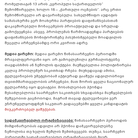
რომელთაგან 13 არის „ევროპული საქართველოს“
შემომწირველი, ხოლო 18 – „ქართული ოცნების“. არც ერთი
შემომწირველი არ დაჯარიმებულა. სახელმწიფო აუდიტის
სამასახურმა ვერ მოახერხა პარტიების დაფინანსებასთან
დაკავშირებული მონაცემების პროაქტიულად და სრულად
გამოქვეყნება. ასევე, პრობლემას წარმოადგენდა პარტიების
დაფინანსების მონიტორინგზე პასუხისმგებელი მოადგილის
შეცვლა არჩევნებამდე ორი კვირით ადრე.
მედია გარემო:
მედია გარემო წინასაარჩევნო პერიოდში
მრავალფეროვანი იყო. არ გამოვლენილა ჟურნალისტებზე
თავდასხმის ან ზეწოლის ფაქტები. მაუწყებელთა პოლიტიზირება
კვლავ პრობლემურ საკითხად რჩება. მიუხედავად ამისა,
ტელევიზიების უმეტესობამ აქტიურად გააშუქა ადგილობრივი
თვითმმართველობის არჩევნები, მათ შორის ყველა ნაციონალურ
ტელეარხზე იყო დებატები. მოსახლეობას ჰქონდა
შესაძლებლობა საარჩევნო საკითხებს სხვადასხვა მაუწყებლების
მეშვეობით გაცნობოდა, მაგრამ თავად ტელევიზიები ვერ
უზრუნველყოფდნენ საკუთარ გადაცემებში ყველა კანდიდატის
მიუკერძოებელ გაშუქებას
.
სადამკვირვებლო ორგანიზაციები:
წინასაარჩევნო პერიოდის
მიმდინარეობას ადგილი არ ჰქონია დამკვირვებლებზე
ზეწოლისა თუ ხელის შეშლის შემთხვევებს. თუმცა, საარჩევნო
პერიოდში სადამკვირვებლო ორგანიზაციების მიერ