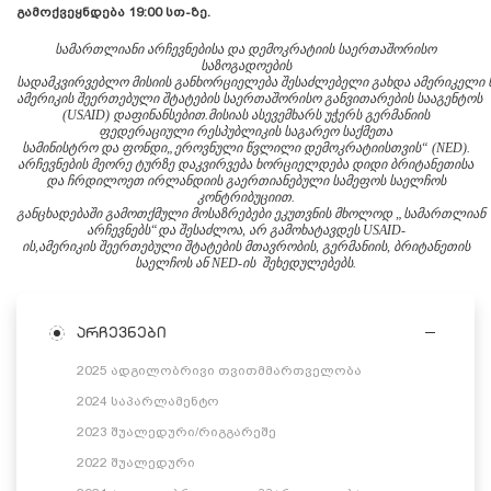
გამოქვეყნდება 19:00 სთ-ზე.
სამართლიანი არჩევნების
ა და დემოკრატიის საერთაშორისო
საზოგადოების
სადამკვირვებლო
მისიის
განხორციელება
შესაძლებელი
გახდა
ამერიკელი
ამერიკის
შეერთებული
შტატების
საერთაშორისო
განვითარების
სააგენტოს
(USAID)
დაფინანსებით
.
მისია
ს
ასევე
მხარს უჭერს
გერმანიის
ფედერაციული რესპუბლიკის საგარეო საქმეთა
სამინისტრო
და
ფონდი
„
ეროვნული
წვლილი
დემოკრატიისთვის
“ (NED)
.
არჩევნების მეორე ტურზე დაკვირვება ხორციელდება დიდი ბრიტანეთისა
და ჩრდილოეთ ირლანდიის გაერთიანებული სამეფოს საელჩოს
კონტრიბუციით.
განცხადებაში
გამოთქმული
მოსაზრებები
ეკუთვნის
მხოლოდ
„სამართლიან
არჩევნებს
“
და
შესაძლოა
,
არ
გამოხატავდეს
USAID-
ის
,
ამერიკის
შეერთებული
შტატების
მთავრობის
,
გერმანიის, ბრიტანეთის
საელჩოს
ან
NED-
ის
შეხედულებებს
.
არჩევნები
2025 ადგილობრივი თვითმმართველობა
2024 საპარლამენტო
2023 შუალედური/რიგგარეშე
2022 შუალედური