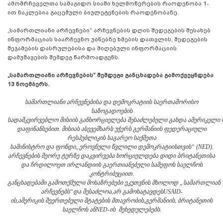
ამომრჩეველთა სამაგიდო სიაში ხელმოწერების რაოდენობა 1-
ით ნაკლებია გაცემული ბიულეტენების რაოდენობაზე.
„სამართლიანი არჩევნები“ არჩევნების დღის შედეგების შესახებ
ინფორმაციას საარჩევნო უბნებზე ხმების დათვლის, შედეგების
შეჯამების დასრულებისა და მიღებული ინფორმაციის
დამუშავების შემდეგ წარმოადგენს.
„სამართლიანი არჩევნების“ შემდეგი განცხადება გამოქვეყნდება
13 ნოემბერს.
სამართლიანი არჩევნების
ა და დემოკრატიის საერთაშორისო
საზოგადოების
სადამკვირვებლო
მისიის
განხორციელება
შესაძლებელი
გახდა
ამერიკელი
დაფინანსებით
.
მისია
ს
ასევე
მხარს უჭერს
გერმანიის ფედერაციული
რესპუბლიკის საგარეო საქმეთა
სამინისტრო
და
ფონდი
„
ეროვნული
წვლილი
დემოკრატიისთვის
“ (NED)
.
არჩევნების მეორე ტურზე დაკვირვება ხორციელდება დიდი ბრიტანეთისა
და ჩრდილოეთ ირლანდიის გაერთიანებული სამეფოს საელჩოს
კონტრიბუციით.
განცხადებაში
გამოთქმული
მოსაზრებები
ეკუთვნის
მხოლოდ
„სამართლიან
არჩევნებს
“
და
შესაძლოა
,
არ
გამოხატავდეს
USAID-
ის
,
ამერიკის
შეერთებული
შტატების
მთავრობის
,
გერმანიის, ბრიტანეთის
საელჩოს
ან
NED-
ის
შეხედულებებს
.