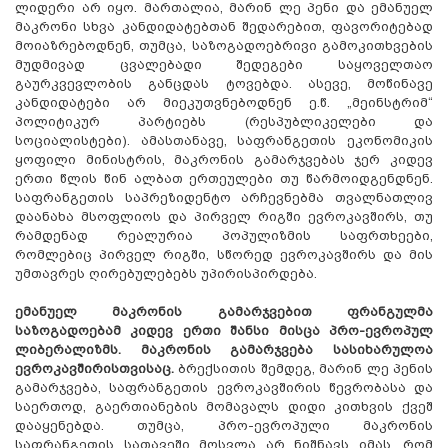
ლიდერი არ იყო. მართალია, მარინ ლე პენი და ემანუელ
მაკრონი სხვა კანდიდატებთან შედარებით, ფავორიტებად
მოიაზრებოდნენ, თუმცა, საზოგადოებრივი გამოკითხვების
მუდმივად ცვალებადი შედეგები საყოველთაო
გაურკვევლობის განცდას ტოვებდა. ასევე, მოწინავე
კანდიდატები არ მიეკუთვნებოდნენ ე.წ. „მეინსტრიმ“
პოლიტიკურ პარტიებს (რესპუბლიკელები და
სოციალისტები). ამასთანავე, საფრანგეთის ეკონომიკის
ყოფილი მინისტრის, მაკრონის გამარჯვებას ჯერ კიდევ
ერთი წლის წინ ალბათ ერთეულები თუ წარმოიდგენდნენ.
საფრანგეთის საპრეზიდენტო არჩევნებმა თვალნათლივ
დაანახა მსოფლიოს და პირველ რიგში ევროკავშირს, თუ
რამდენად რეალურია პოპულიზმის საფრთხეები,
რომლებიც პირველ რიგში, სწორედ ევროკავშირს და მის
უმთავრეს ღირებულებებს უპირისპირდება.
ემანუელ მაკრონის გამარჯვებით ფრანგულმა
საზოგადოებამ კიდევ ერთი შანსი მისცა პრო-ევროპულ
ლიბერალიზმს. მაკრონის გამარჯვება სასიხარულოა
ევროკავშირისთვისაც.
ბრექსითის შემდეგ, მარინ ლე პენის
გამარჯვება, საფრანგეთის ევროკავშირის წევრობასა და
საერთოდ, გაერთიანების მომავალს დიდი კითხვის ქვეშ
დააყენებდა. თუმცა, პრო-ევროპული მაკრონის
საფრანგეთის სათავეში მოსვლა არ ნიშნავს იმას, რომ