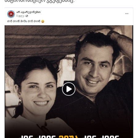
ანტიოპოზიციურ ჯგუფებშიც.