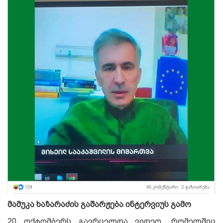
მ
ამუკა ხაზარაძის გაშარჟება ინტერვიუს გამო
20 ოქტომბერს გავრცელდა ვიდეო, რომელშიც