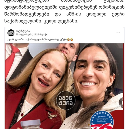
სტომატოლოგიური მომსახურება გაეწიათ.
ფ
ოტო
მანიპულაცი
ებში
ფიგურირებ
დნ
ენ
ოპოზიციის
წარმომადგენლები და
აშშ-ის ყოფილი ელჩი
საქართველოში, კელი
დეგნანი
.