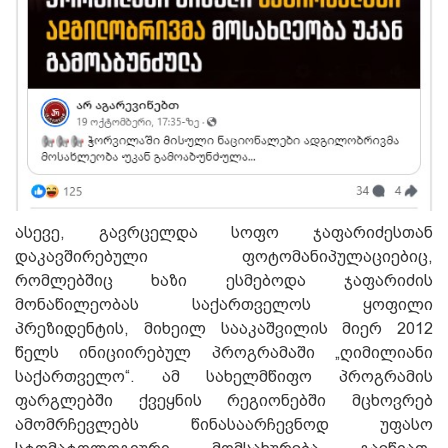
ასევე,
გავრცელდა სოფო ჯაფარიძესთან
დაკავშირებული
ფოტო
მანიპულაციებიც
,
რ
ომლ
ებ
შიც ხაზი ესმებ
ოდ
ა ჯაფარიძის
მონაწილეობას
საქართველოს ყოფილი
პრეზიდენტის,
მიხეილ სააკაშვილის მიერ
2012
წელს
ინიცი
ი
რებულ
პროგრამაში
„
ღიმილიანი
საქართველო
“
.
ამ
სახელმწიფო
პროგრამის
ფარგლებში
ქვეყნის რეგიონებში მცხოვრებ
ამომრჩევლებს
წინასაარჩევნოდ
უფასო