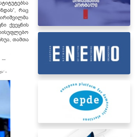
სტიტუტებსა
ნდას“, რაც
ირიშვილმა
ნი ქვეყნის
ელისუფლებო
ჩხუა, თამთა