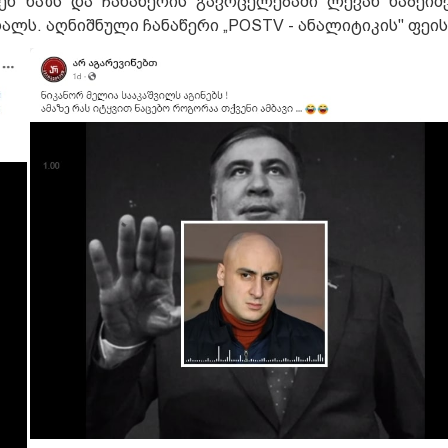
ენ ხაზს და ჩანაწერის გავრცელებაში ლევან ხაბეიშ
ალს. აღნიშნული ჩანაწერი „POSTV - ანალიტიკის" ფეის