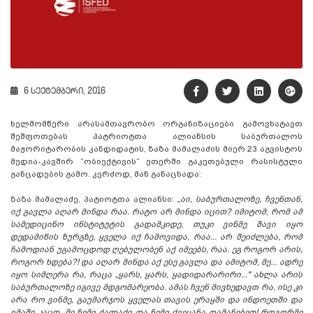
6 სექტემბერი, 2016
ხელმომწერი არასამთავრობო ორგანიზაციები გამოვხატავთ
შეშფოთებას პატრიოტთა ალიანსის საბურთალოს
მაჟორიტარობის კანდიდატის, ზაზა მამალაძის მიერ 23 აგვისტოს
მედია-კავშირ “ობიექტივის” ეთერში გაკეთებული რასისტული
განცადების გამო. კერძოდ, მან განაცხადა:
ზაზა მამალაძე, პატიოტთა ალიანსი:
„აი, საბურთალოზე, ჩვენთან,
იქ გავლა აღარ მინდა რაა. რატო არ მინდა იცით? იმიტომ, რომ ამ
სამედიცინო ინსტიტუტის გადამკიდე, თუკი ვინმე შავი იყო
დედამიწის ზურგზე, ყველა იქ ჩამოვიდა, რაა... არ შეიძლება, რომ
ჩამოდიან უგამოცდოდ ღებულობენ აქ იმეებს, რაა. ეგ როგორ არის,
როგორ ხდება?! და აღარ მინდა აქ ესე გავლა და ამიტომ, მე... ადრე
იყო სიმღერა რა, რაცა „ყარს, ყარს, ყადიდარარირი..." ახლა არის
საბურთალოზე იგივე მდგომარეობა. ამას ჩვენ მივხედავთ რა, ისე კი
არა რო ვინმე, გაუმარჯოს ყველას თავის ერაყში და ინდოეთში და
იმაში კაცო, მე ჩემი ქალაქი და ჩემი ქვეყანა დამანებეთ! როგორმე