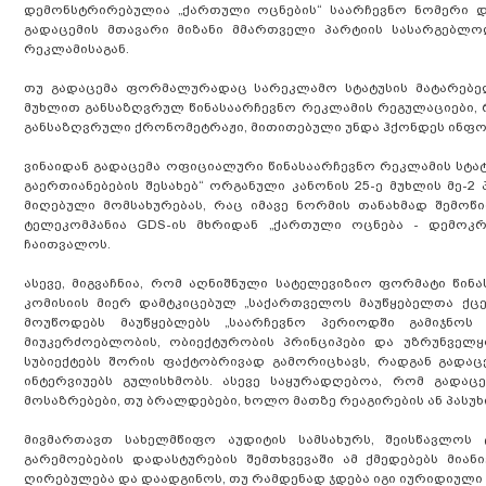
დემონსტრირებულია „ქართული ოცნების“ საარჩევნო ნომერი დ
გადაცემის მთავარი მიზანი მმართველი პარტიის სასარგებლო
რეკლამისაგან.
თუ გადაცემა ფორმალურადაც სარეკლამო სტატუსის მატარებელი
მუხლით განსაზღვრულ წინასაარჩევნო რეკლამის რეგულაციები, რ
განსაზღვრული ქრონომეტრაჟი, მითითებული უნდა ჰქონდეს ინფორმ
ვინაიდან გადაცემა ოფიციალური წინასაარჩევნო რეკლამის სტა
გაერთიანებების შესახებ“ ორგანული კანონის 25-ე მუხლის მე
მიღებული მომსახურებას, რაც იმავე ნორმის თანახმად შემოწ
ტელეკომპანია GDS-ის მხრიდან „ქართული ოცნება - დემოკ
ჩაითვალოს.
ასევე, მიგვაჩნია, რომ აღნიშნული სატელევიზიო ფორმატი წი
კომისიის მიერ დამტკიცებულ „საქართველოს მაუწყებელთა ქცევ
მოუწოდებს მაუწყებლებს „საარჩევნო პერიოდში გამიჯნოს
მიუკერძოებლობის, ობიექტურობის პრინციპები და უზრუნველყ
სუბიექტებს შორის ფაქტობრივად გამორიცხავს, რადგან გად
ინტერვიუებს გულისხმობს. ასევე საყურადღებოა, რომ გადაც
მოსაზრებები, თუ ბრალდებები, ხოლო მათზე რეაგირების ან პასუხი
მივმართავთ სახელმწიფო აუდიტის სამსახურს, შეისწავლოს
გარემოებების დადასტურების შემთხვევაში ამ ქმედებებს მიან
ღირებულება და დაადგინოს, თუ რამდენად ჯდება იგი იურიდიული 