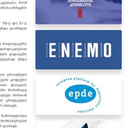
კვეთება, რომ
ინასაარჩევნო
50-ე და 51-ე
უნდა გააჩნდეს
თა პოლიტიკური
ნ ფასდაკლებით
ული გადაცემა
რულებად უნდა
ბის ეროვნული
ცევის კოდექსი
რათა დაიცვას
ბში მონაწილე
რებულ პირთან
რთ კრიტიკული
რ აძლევს.
ა ჩამოთვლილი
 მომსახურების
რ ლიმიტს.