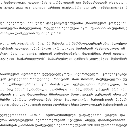
ა სიმბოლიკა. გადაცემის ფორმატიდან და შინაარსიდან ცხადად ი
დ აგიტაციაა და თავისი არსით ფაქტობრივად არ განსხვავდება წ
 იქნებოდა, მას უნდა დაეკმაყოფილებინა „საარჩევნო კოდექსის“ 
ომელთა მიხედვითაც, რეკლამა შეიძლება იყოს ფასიანი ან უფასო, 
აცია დამკვეთის შესახებ და ა.შ.
ტუსით არ გადის, ეს ქმედება შესაძლოა წარმოადგენდეს „მოქალაქე
-2 პუნქტის გათვალისწინებული იურიდიული პირისგან უსასყიდლოდ ა
ირულებად ითვლება. აქედან გამომდინარე, მიგვაჩნია, რომ თითოე
რატიული საქართველოს“ სასარგებლო განხორციელებულ შემოწი
ნასაარჩევნო პერიოდში უგულებელყოფს საქართველოს კომუნიკაციე
ის კოდექსის” რამდენიმე პრინციპს. მათ შორის, მაუწყებელთა ქ
 სახელმწიფოებრივი და პარტიული ფუნქციების შესრულება, 
ოს ბალანსი.” აღნიშნული ფორმატი კი ბალანსის დაცვას არჩევნე
აცემების ციკლი მთლიანად მმართველ პოლიტიკურ გუნდთან ასოცი
ემებში ხშირად გამოითქმის სხვა პოლიტიკური სუბიექტების მიმა
ს გაცემის საშუალებას იგივე ფორმატი სხვა პოლიტიკურ სუბიექტებს ა
 ტელეკომპანია GDS-ის ზემოაღნიშნული გადაცემათა ციკლი დ
იჭოს პოლიტიკური შემოწირულების სტატუსი. ასევე, დაიანგარიშოს
პირისგან კანონით დაშვებული შემოწირულების 120 000 ლარიან წლიუ