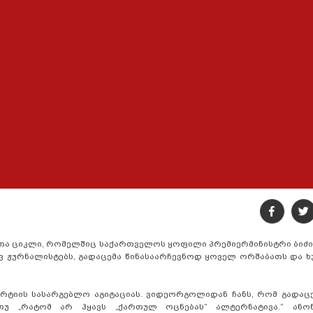
ათა ციკლი, რომელშიც საქართველოს ყოფილი პრემიერმინისტრი ბიძი
ვ ჟურნალისტებს, გადაცემა წინასაარჩევნოდ ყოველ ორშაბათს და ხ
რტიის სასარგებლო აგიტაციას. ვიდეორგოლიდან ჩანს, რომ გადაცე
თუ „რატომ არ ჰყავს „ქართულ ოცნებას” ალტერნატივა.“ ანო