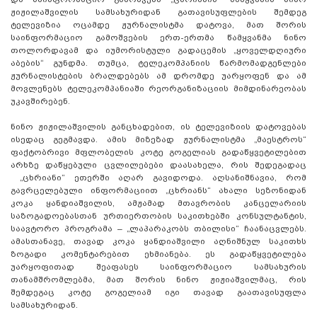
ჟიჟილაშვილის სამსახურიდან გათავისუფლების შემდეგ
ტელევიზია ოცამდე ჟურნალისტმა დატოვა, მათ შორის
საინფორმაციო გამოშვების ერთ-ერთმა წამყვანმა ნინო
თოლორდავამ და იუმორისტული გადაცემის „ყოველდღიური
აბების“ გუნდმა. თუმცა, ტელეკომპანიის წარმომადგენლები
ჟურნალისტების ბრალდებებს ამ დრომდე უარყოფენ და ამ
მოვლენებს ტელეკომპანიაში რეორგანიზაციის მიმდინარეობას
უკავშირებენ.
ნინო ჟიჟილაშვილის განცხადებით, ის ტელევიზიის დატოვებას
ისედაც გეგმავდა. ამის მიზეზად ჟურნალისტმა „მაესტროს“
ფაქტობრივი მფლობელის კოტე გოგელიას გადაწყვეტილებით
არხზე დაწყებული ცვლილებები დაასახელა, რის შედეგადაც
„ცხრიანი“ ეთერში აღარ გავიდოდა. აღსანიშნავია, რომ
გავრცელებული ინფორმაციით „ცხრიანს“ ახალი სეზონიდან
კოკა ყანდიაშვილის, ამჟამად მთავრობის კანცელარიის
საზოგადოებასთან ურთიერთობის საკითხებში კონსულტანტის,
საავტორო პროგრამა – „ლაპარაკობს თბილისი“ ჩაანაცვლებს.
ამასთანავე, თავად კოკა ყანდიაშვილი აღნიშნულ საკითხს
ზოგადი კომენტარებით ეხმიანება. ეს გადაწყვეტილება
უარყოფითად შეაფასეს საინფორმაციო სამსახურის
თანამშრომლებმა, მათ შორის ნინო ჟიჟიაშვილმაც, რის
შემდეგაც კოტე გოგელიამ იგი თავად გაათავისუფლა
სამსახურიდან.