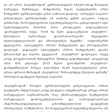
ეს არ არის „მაესტროდან“ ჟურნალისტების ხმაურიანად წასვლის
პირველი შემთხვევა. მიმდინარე წლის სექტემბერში არხი
წამყვანმა ჟურნალისტმა ვახო სანაიამ დატოვა. პირველი საჯარო
განცხადება ჟურნალისტმა ამ თემაზე გუშინ გააკეთა, სადაც
განმარტა, რომ ტელევიზიის ხელმძღვანელობა უკმაყოფილო იყო
ხელისუფლების მიმართ მისი კრიტიკული გადაცემებით:
„დირექტორმა თქვა, რომ მე ჩემი გადაცემებით „მაესტრო”,
შესაძლოა სერიოზულ დაპირისპირებაში შევიყვანო
ხელისუფლებასთან და პრობლემები შევქმნა.“ ოქტომბერში
ტელევიზია „სუბიექტური აზრის“ წამყვანებმა და პროდუსერმა
დატოვეს. გადაცემა სუბიექტური აზრის წამყვანებმა დიანა
ტრაპაიძემ და თეონა გეგელიამ „მაესტროს“ დატოვება ასევე
კოტე გოგელიასთან შეხვედრის შემდეგ გადაწყვიტეს. ყოველივე
ამას წინ უძღოდა 2013 წლის დასაწყისში „მაესტროს“
დამფუძნებლის მამუკა ღლონტის მიერ ხელისუფლების ერთ-
ერთი ფრთის მხრიდან „მაესტროს“ წინააღმდეგ „წესების გარეშე“
ბრძოლის დაწყების შესახებ საუბარი.
„მაესტროდან“ წასული ჟურნალისტების განცხადებით, არხის
ფაქტიური მფლობელი კოტე გოგელია ინტენსიურად ერევა არხის
სარედაქციო საქმიანობაში, რაც ეწინააღმდეგება მაუწყებლის
სარედაქციო დამოუკიდებლობის და საზოგადოებრივი
ანგარიშვალდებულების კანონმდებლობით დადგენილ
პრინციპებს. სამწუხაროა, რომ ტელევიზიის ხელმძღვანელობა არ