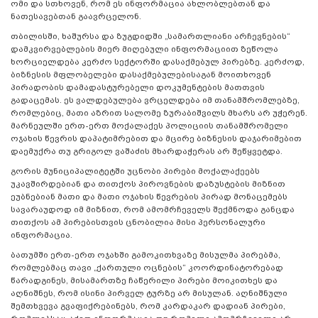
ომი და სთხოვენ, რომ ეს ინფორმაცია ახლობლებთან და
ნათესავებთან გაავრცელონ.
თბილისში, ხაშურსა და ზუგდიდში „სამართლიანი არჩევნების“
დამკვირვებლების მიერ მიღებული ინფორმაციით ზეწოლა
ხორციელდება კერძო სექტორში დასაქმებულ პირებზე. კერძოდ,
ბიზნესის მფლობელები დასაქმებულებისაგან მოითხოვენ
პირადობის დამადასტურებელი დოკუმენტების მათთვის
გადაცემას. ეს ვალდებულება ვრცელდება იმ თანამშრომლებზე,
რომლებიც, მათი აზრით სალომე ზურაბიშვილს მხარს არ უჭერენ.
მარნეულში ერთ-ერთ მოქალაქეს პოლიციის თანამშრომელი
ოჯახის წევრის დაპატიმრებით და მცირე ბიზნესის დაჯარიმებით
დაემუქრა თუ გრიგოლ ვაშაძის მხარდაჭერას არ შეწყვეტდა.
გორის მუნიციპალიტეტში უცნობი პირები მოქალაქეებს
უკავშირდებიან და თითქოს პიროვნების დაზუსტების მიზნით
ეუბნებიან მათი და მათი ოჯახის წევრების პირად მონაცემებს
სავარაუდოდ იმ მიზნით, რომ ამომრჩეველს შექმნოდა განცდა
თითქოს ამ პირებისთვის ცნობილია მისი პერსონალური
ინფორმაცია.
ბათუმში ერთ-ერთ ოჯახში გამოკითხვაზე მისულმა პირებმა,
რომლებმაც თავი „ქართული ოცნების“ კოორდინატორებად
წარადგინეს, მისამართზე ჩაწერილი პირები მოიკითხეს და
აღნიშნეს, რომ ისინი პირველ ტურზე არ მისულან. აღნიშნული
შემთხვევა გვაფიქრებინებს, რომ კარდაკარ დადიან პირები,