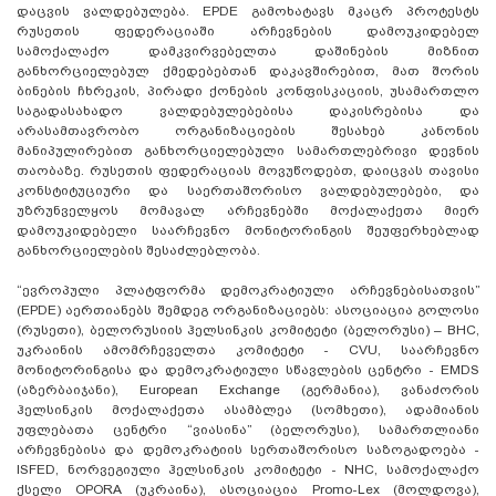
დაცვის ვალდებულება. EPDE გამოხატავს მკაცრ პროტესტს
რუსეთის ფედერაციაში არჩევნების დამოუკიდებელ
სამოქალაქო დამკვირვებელთა დაშინების მიზნით
განხორციელებულ ქმედებებთან დაკავშირებით, მათ შორის
ბინების ჩხრეკის, პირადი ქონების კონფისკაციის, უსამართლო
საგადასახადო ვალდებულებებისა დაკისრებისა და
არასამთავრობო ორგანიზაციების შესახებ კანონის
მანიპულირებით განხორციელებული სამართლებრივი დევნის
თაობაზე. რუსეთის ფედერაციას მოვუწოდებთ, დაიცვას თავისი
კონსტიტუციური და საერთაშორისო ვალდებულებები, და
უზრუნველყოს მომავალ არჩევნებში მოქალაქეთა მიერ
დამოუკიდებელი საარჩევნო მონიტორინგის შეუფერხებლად
განხორციელების შესაძლებლობა.
“ევროპული პლატფორმა დემოკრატიული არჩევნებისათვის”
(EPDE) აერთიანებს შემდეგ ორგანიზაციებს: ასოციაცია გოლოსი
(რუსეთი), ბელორუსიის ჰელსინკის კომიტეტი (ბელორუსი) – BHC,
უკრაინის ამომრჩეველთა კომიტეტი - CVU, საარჩევნო
მონიტორინგისა და დემოკრატიული სწავლების ცენტრი - EMDS
(აზერბაიჯანი), European Exchange (გერმანია), ვანაძორის
ჰელსინკის მოქალაქეთა ასამბლეა (სომხეთი), ადამიანის
უფლებათა ცენტრი “ვიასინა” (ბელორუსი), სამართლიანი
არჩევნებისა და დემოკრატიის სერთაშორისო საზოგადოება -
ISFED, ნორვეგიული ჰელსინკის კომიტეტი - NHC, სამოქალაქო
ქსელი OPORA (უკრაინა), ასოციაცია Promo-Lex (მოლდოვა),