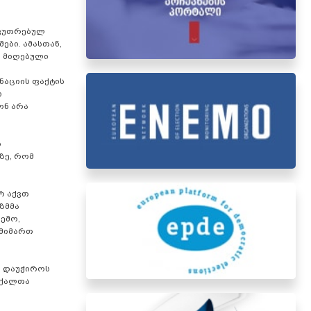
აკუთრებულ
ბი. ამასთან,
ს მიღებული
ნაციის ფაქტის
ი
ონ არა
ს
ზე, რომ
რ აქვთ
ზმმა
ემო,
 მიმართ
ი დაუჭიროს
 ქალთა