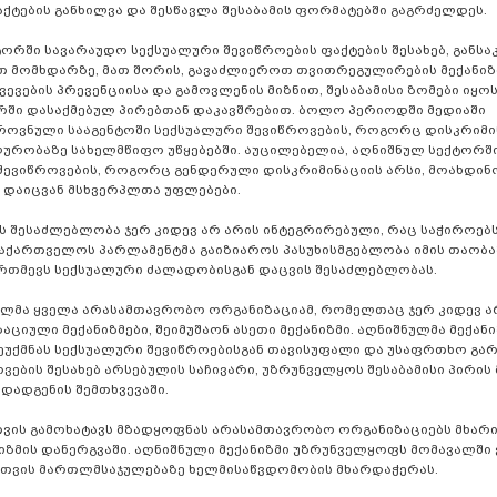
აქტების განხილვა და შესწავლა შესაბამის ფორმატებში გაგრძელდეს.
რში სავარაუდო სექსუალური შევიწროების ფაქტების შესახებ, განს
 მომხდარზე, მათ შორის, გავაძლიეროთ თვითრეგულირების მექანიზმე
ევების პრევენციისა და გამოვლენის მიზნით, შესაბამისი ზომები იყო
ორში დასაქმებულ პირებთან დაკავშრებით. ბოლო პერიოდში მედიაში
როვნული სააგენტოში სექსუალური შევიწროვების, როგორც დისკრიმი
ლურობაზე სახელმწიფო უწყებებში. აუცილებელია, აღნიშნულ სექტორშ
 შევიწროვების, როგორც გენდერული დისკრიმინაციის არსი, მოახდინ
ა დაიცვან მსხვერპლთა უფლებები.
 შესაძლებლობა ჯერ კიდევ არ არის ინტეგრირებული, რაც საჭიროებ
აქართველოს პარლამენტმა გაიზიაროს პასუხისმგებლობა იმის თაობა
ართმევს სექსუალური ძალადობისგან დაცვის შესაძლებლობას.
ულმა ყველა არასამთავრობო ორგანიზაციამ, რომელთაც ჯერ კიდევ ა
ციული მექანიზმები, შეიმუშაონ ასეთი მექანიზმი. აღნიშნულმა მექანი
ეუქმნას სექსუალური შევიწროებისგან თავისუფალი და უსაფრთხო გარ
ბის შესახებ არსებულის საჩივარი, უზრუნველყოს შესაბამისი პირის
 დადგენის შემთხვევაში.
ვის გამოხატავს მზადყოფნას არასამთავრობო ორგანიზაციებს მხარ
იზმის დანერგვაში. აღნიშნული მექანიზმი უზრუნველყოფს მომავალში
ათვის მართლმსაჯულებაზე ხელმისაწვდომობის მხარდაჭერას.