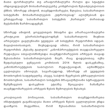
მათი ფორმალური თუ არაფორმალური როლი და სტატუსი
ინდივიდუალურ მოსამართლეებზე კონტროლის შესაძლებლობას
ქმნის. სწორედ ამიტომ, თავმჯდომარეები, წლებია, სასამართლო
სისტემაში მოსამართლეების „უფროსებად” აღიქმებიან და
ერთგვარად სასამართლო სისტემის „მართვის” ძირითად
მექანიზმს წარმოადგენენ.
სწორედ ამიტომ, ყოველთვის მძაფრი და არარაციონალური
კრიტიკით უპირისპირდებოდნენ სასამართლოს შიგნით
არსებული გავლენიანი ჯგუფები ამ სისტემის რეფორმის იდეას.
მაგალითისათვის, მიუხედავად იმისა, რომ სასამართლო
რეფორმის „მესამე ტალღის“ კანონპროექტების თავდაპირველი
რედაქცია ითვალისწინებდა თავმჯდომარეების არჩევას თავად
შესაბამისი სასამართლოების მიერ, რაც დადებითაც იქნა
შეფასებული ვენეციის კომისიის 2014 წლის დასკვნაშიც,
კანონპროექტების საბოლოო რედაქციიდან, აღნიშნული
ცვლილება ამოიღეს, სავარაუდოდ, სწორედ ამ ჯგუფების
მოთხოვნის საფუძველზე. ასევე, საბჭოს წევრების უმრავლესობის
მოთხოვნით, სასამართლო სისტემის მრავალწლიანი სტრატეგიის
შემუშავების დასკვნით ეტაპზე შეიცვალა ჩანაწერი
თავმჯდომარეების არჩევის წესის შემოღების შესახებ.
კოალიციის პოზიციით, სასამართლო თავმჯდომარეთა
ინსტიტუტის გაჯანსაღება მათი არჩევის წესის ცვლილებით უნდა
დაიწყოს. მიგვაჩნია, რომ შესაბამისი სასამართლოს