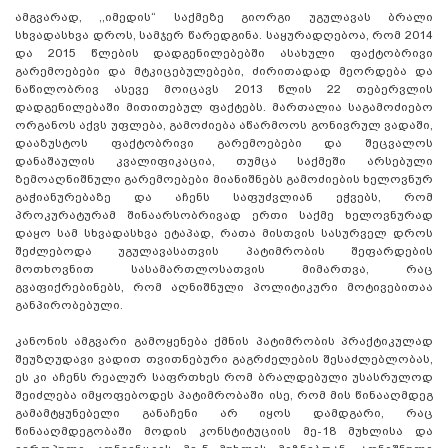
ამგვარად, ,,იმედის“ საქმეზე გიორგი უგულავას ბრალი
სხვადასხვა დროს, სამჯერ წარედგინა. საყურადღებოა, რომ 2014
და 2015 წლების დადგენილებებში ასახული ფაქტობრივი
გარემოებები და მტკიცებულებები, ძირითადად მეორდება და
ნაწილობრივ ასევე მოიცავს 2013 წლის 22 თებერვლის
დადგენილებაში მითითებულ ფაქტებს. მართალია საგამოძიებო
ორგანოს აქვს უფლება, გამოძიება აწარმოოს გონივრულ ვადაში,
დააზუსტოს ფაქტობრივი გარემოებები და შეცვალოს
დანაშაულის კვალიფიკაცია, თუმცა საქმეში არსებული
ზემოაღნიშნული გარემოებები მიანიშნებს გამოძიების ხელოვნურ
გაჭიანურებაზე და აჩენს საფუძვლიან ეჭვებს, რომ
პროკურატურამ შინაარსობრივად ერთი საქმე ხელოვნურად
დაყო სამ სხვადასხვა ეტაპად, რათა მისთვის სასურველ დროს
შეძლებოდა უგულავასათვის პატიმრობის შეფარდების
მოთხოვნით სასამართლოსათვის მიმართვა, რაც
გვაფიქრებინებს, რომ აღნიშნული პოლიტიკური მოტივებითაა
განპირობებული.
კანონის ამგვარი გამოყენება ქმნის პატიმრობის პრაქტიკულად
შეუზღუდავი ვადით თვითნებური გაგრძელების შესაძლებლობას,
ეს კი აჩენს რეალურ საფრთხეს რომ ბრალდებული უსასრულოდ
შეიძლება იმყოფებოდეს პატიმრობაში ისე, რომ მის წინააღმდეგ
გამამტყუნებელი განაჩენი არ იყოს დამდგარი, რაც
წინააღმდეგობაში მოდის კონსტიტუციის მე-18 მუხლისა და