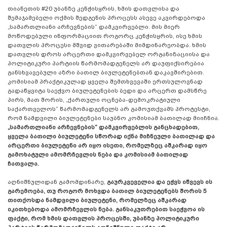
თიანეთის #20 უბანზე კენჭისყრის, ხმის დათვლისა და
შემაჯამებელი ოქმის შედგენის პროცესს ასევე აკვირდებოდა
„სამართლიანი არჩევნების“ დამკვირვებლი. მის მიერ
მოწოდებული ინფორმაციით როგორც კენჭისყრის, ისე ხმის
დათვლის პროცესი მშვიდ ვითარებაში მიმდინარეობდა. ხმის
დათვლის დროს არცერთი დამკვირვებელ ორგანიზაციისა და
პოლიტიკური პარტიის წარმომადგენელს არ დაუფიქსირებია
განსხვავებული აზრი ბათილ ბიულეტენებთან დაკავშირებით.
კომისიამ პრაქტიკულად ყველა შემთხვევაში ერთსულოვნად
გადაწყვიტა საეჭვო ბიულეტენების ბედი და არცერთ დამსწრე
პირს, მათ შორის, „ქართული ოცნება-დემოკრატიული
საქართველოს“ წარმომადგენელს არ გამოუთქვამს პროტესტი,
რომ ნამდვილი ბიულეტენები საუბნო კომისიამ ბათილად მიიჩნია.
„სამართლიანი არჩევნების“ დამკვირვებლის განცხადებით,
ყველა ბათილი ბიულეტენი სწორად იქნა მიჩნეული ბათილად და
არცერთი ბიულეტენი არ იყო ისეთი, რომელზეც აშკარად იყო
გამოხატული ამომრჩევლის ნება და კომისიამ ბათილად
ჩათვალა.
აღნიშნულიდან გამომდინარე,
გაურკვეველია და ეჭვს იწვევს ის
გარემოება, თუ როგორ მოხვდა
ბათილ ბიულეტენებს შორის
5
თითქოსდა ნამდვილი ბიულეტენი, რომელზეც აშკარად
იკითხებოდა ამომრჩევლის ნება. განსაკუთრებით საეჭვოა ის
ფაქტი, რომ ხმის დათვლის პროცესში, უბანზე პოლიტიკური