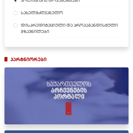
პოლიტიკის დოკუმენტები
სახელმძღვანელო
დისკრედიტაციული და პროპაგანდისტული
გზავნილები
პარტნიორები