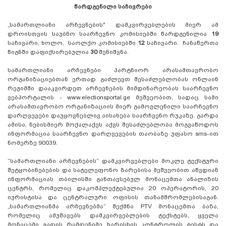
წარდგენილი საჩივრები
„სამართლიანი არჩევნების" დამკვირვებლების მიერ ამ
დროისთვის საუბნო საარჩევნო კომისიებში წარდგენილია
19
საჩივარი, ხოლო, საოლქო კომისიებში
12
საჩივარი. ჩანაწერთა
წიგნში დაფიქსირებულია
30
შენიშვნა.
სამართლიანი არჩევნები პარტნიორ არასამთავრობო
ორგანიზაციებთან ერთად გაძლევთ შესაძლებლობას ონლაინ
რეჟიმში დააკვირდეთ არჩევნების მიმდინარეობას საარჩევნო
ვებპორტალის - www.electionsportal.ge მეშვეობით, სადაც სამი
არასამთავრობო ორგანიზაციის მიერ გამოვლენილი საარჩევნო
დარღვევები დაუყოვნებლივ აისახება საარჩვენო რუკაზე. გარდა
ამისა, ნებისმიერ მოქალაქეს აქვს შესაძლებლობა მოგვაწოდოს
ინფორმაცია საარჩევნო დარღვევების თაობაზე უფასო sms-ით
ნომერზე 90039.
“სამართლიანი არჩევნების“ დამკვირვებლები მოკლე ტექსტური
შეტყობინებების და სატელეფონო ზარებისა მეშვეობით აწვდიან
ინფორმაციას თბილისში განთავსებულ მონაცემთა ანალიზის
ცენტრს, რომელიც დაკომპლექტებულია 20 ოპერატორის, 20
იურისტისა და ცენტრალური ოფისის თანამშრომლებისაგან.
„სამართლიანმა არჩევნებმა“ შექმნა PTV მონაცემთა ბაზა,
რომელიც ამუშავებს დამკვირვებლების ტექსტებს, ყველა
მონაცემი გადის რამდენიმე ხარისხის კონტროლის ტესტს და