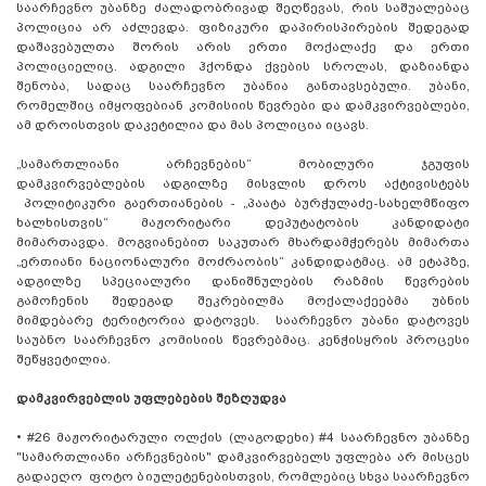
საარჩევნო უბანზე ძალადობრივად შეღწევას, რის საშუალებაც
პოლიცია არ აძლევდა. ფიზიკური დაპირისპირების შედეგად
დაშავებულთა შორის არის ერთი მოქალაქე და ერთი
პოლიციელიც. ადგილი ჰქონდა ქვების სროლას, დაზიანდა
შენობა, სადაც საარჩევნო უბანია განთავსებული. უბანი,
რომელშიც იმყოფებიან კომისიის წევრები და დამკვირვებლები,
ამ დროისთვის დაკეტილია და მას პოლიცია იცავს.
„სამართლიანი არჩევნების“ მობილური ჯგუფის
დამკვირვებლების ადგილზე მისვლის დროს აქტივისტებს
პოლიტიკური გაერთიანების - „პაატა ბურჭულაძე-სახელმწიფო
ხალხისთვის“ მაჟორიტარი დეპუტატობის კანდიდატი
მიმართავდა. მოგვიანებით საკუთარ მხარდამჭერებს მიმართა
„ერთიანი ნაციონალური მოძრაობის“ კანდიდატმაც. ამ ეტაპზე,
ადგილზე სპეციალური დანიშნულების რაზმის წევრების
გამოჩენის შედეგად შეკრებილმა მოქალაქეებმა უბნის
მიმდებარე ტერიტორია დატოვეს. საარჩევნო უბანი დატოვეს
საუბნო საარჩევნო კომისიის წევრებმაც. კენჭისყრის პროცესი
შეწყვეტილია.
დამკვირვებლის უფლებების შეზღუდვა
•
#26 მაჟორიტარული ოლქის (ლაგოდეხი) #4 საარჩევნო უბანზე
"სამართლიანი არჩევნების" დამკვირვებელს უფლება არ მისცეს
გადაეღო ფოტო ბიულეტენებისთვის, რომლებიც სხვა საარჩევნო