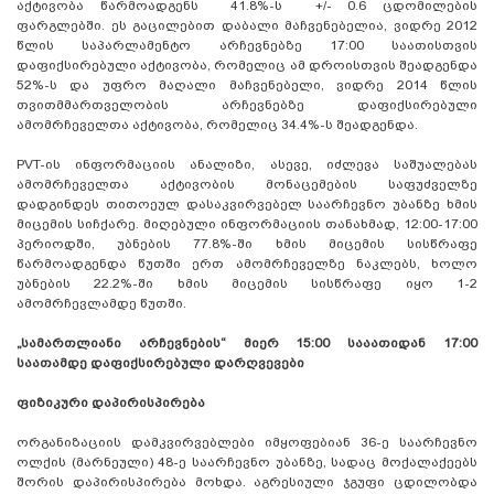
აქტივობა წარმოადგენს 41.8%-ს +/- 0.6 ცდომილების
ფარგლებში. ეს გაცილებით დაბალი მაჩვენებელია, ვიდრე 2012
წლის საპარლამენტო არჩევნებზე 17:00 საათისთვის
დაფიქსირებული აქტივობა, რომელიც ამ დროისთვის შეადგენდა
52%-ს და უფრო მაღალი მაჩვენებელი, ვიდრე 2014 წლის
თვითმმართველობის არჩევნებზე დაფიქსირებული
ამომრჩეველთა აქტივობა, რომელიც 34.4%-ს შეადგენდა.
PVT-ის ინფორმაციის ანალიზი, ასევე, იძლევა საშუალებას
ამომრჩეველთა აქტივობის მონაცემების საფუძველზე
დადგინდეს თითოეულ დასაკვირვებელ საარჩევნო უბანზე ხმის
მიცემის სიჩქარე. მიღებული ინფორმაციის თანახმად, 12:00-17:00
პერიოდში, უბნების 77.8%-ში ხმის მიცემის სისწრაფე
წარმოადგენდა წუთში ერთ ამომრჩეველზე ნაკლებს, ხოლო
უბნების 22.2%-ში ხმის მიცემის სისწრაფე იყო 1-2
ამომრჩევლამდე წუთში.
„სამართლიანი არჩევნების“ მიერ 15:00 სააათიდან 17:00
საათამდე დაფიქსირებული დარღვევები
ფიზიკური დაპირისპირება
ორგანიზაციის დამკვირვებლები იმყოფებიან 36-ე საარჩევნო
ოლქის (მარნეული) 48-ე საარჩევნო უბანზე, სადაც მოქალაქეებს
შორის დაპირისპირება მოხდა. აგრესიული ჯგუფი ცდილობდა