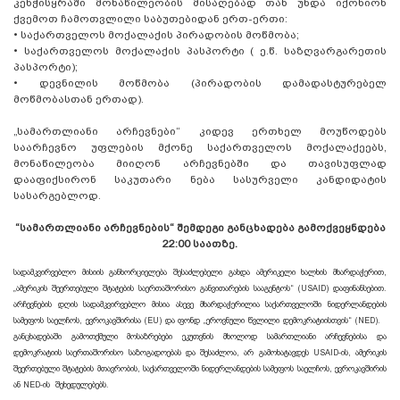
კენჭისყრაში მონაწილეობის მისაღებად თან უნდა იქონიონ
ქვემოთ ჩამოთვლილი საბუთებიდან ერთ-ერთი:
•
საქართველოს მოქალაქის პირადობის მოწმობა;
•
საქართველოს მოქალაქის პასპორტი ( ე.წ. საზღვარგარეთის
პასპორტი);
•
დევნილის მოწმობა (პირადობის დამადასტურებელ
მოწმობასთან ერთად).
„სამართლიანი არჩევნები“ კიდევ ერთხელ მოუწოდებს
საარჩევნო უფლების მქონე საქართველოს მოქალაქეებს,
მონაწილეობა მიიღონ არჩევნებში და თავისუფლად
დააფიქსირონ საკუთარი ნება სასურველი კანდიდატის
სასარგებლოდ.
“სამართლიანი არჩევნების“ შემდეგი განცხადება გამოქვეყნდება
22:00 საათზე.
სადამკვირვებლო მისიის განხორციელება შესაძლებელი გახდა ამერიკელი ხალხის მხარდაჭერით,
„ამერიკის შეერთებული შტატების საერთაშორისო განვითარების სააგენტოს“ (USAID) დაფინანსებით.
არჩევნების დღის სადამკვირვებლო მისია ასევე მხარდაჭერილია საქართველოში ნიდერლანდების
სამეფოს საელჩოს, ევროკავშირისა (EU) და ფონდ „ეროვნული წვლილი დემოკრატიისთვის“ (NED).
განცხადებაში გამოთქმული მოსაზრებები ეკუთვნის მხოლოდ სამართლიანი არჩევნებისა და
დემოკრატიის საერთაშორისო საზოგადოებას და შესაძლოა, არ გამოხატავდეს USAID-ის, ამერიკის
შეერთებული შტატების მთავრობის, საქართველოში ნიდერლანდების სამეფოს საელჩოს, ევროკავშირის
ან NED-ის შეხედულებებს.