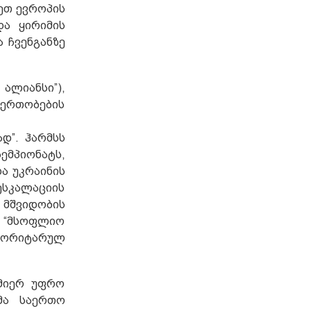
ლეთ ევროპის
ა ყირიმის
ა ჩვენგანზე
ალიანსი”),
იერთობების
დ”. ჰარმსს
ემპიონატს,
და უკრაინის
ესკალაციის
ა მშვიდობის
მ “მსოფლიო
ვტორიტარულ
 მიერ უფრო
მა საერთო