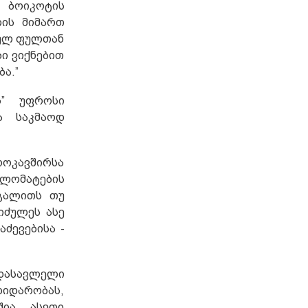
 ბოიკოტის
ლის მიმართ
სულ ფულთან
ი ვიქნებით
ბა.”
ს” უფროსი
ა საკმაოდ
ვროკავშირსა
პლომატების
აგალითს თუ
იძულეს ასე
ძევებისა -
დასავლელი
ლიდარობას,
ია. ასეთი