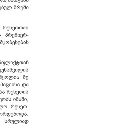
რთ მათგანს
ებულ წრეში
ს რუსეთთან
 პრემიერ-
უმჯობესებას
ონფლიქტთან
უნაშვილის
ჰყოლია. მე
პაციისა და
აა რუსეთის
ობს იმაში,
ლო რუსეთ-
ეორდებოდა.
ბ სრულიად