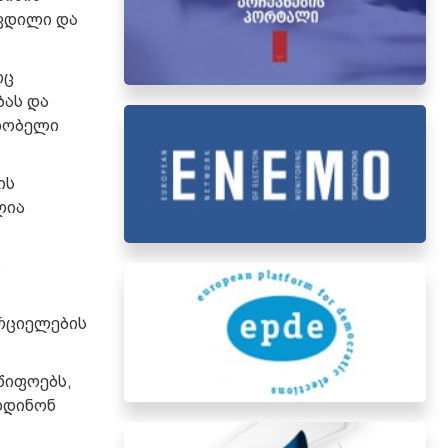
კვდილი და
იც
ბას და
ეზობელი
ის
ლია
ს
ორციელების
წიფოებს,
ხდინონ