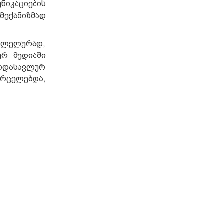
ნიკაციების
ექანიზმად
რალელურად,
ურ მედიაში
იდასავლურ
ვრცელებდა,