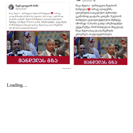
-----