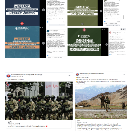
-----