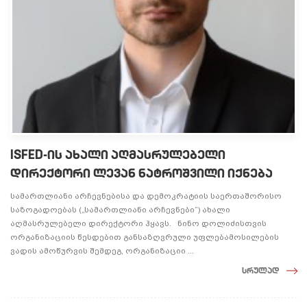
ISFED-ის ახალი აღმასრულებელი
დირექტორი ლევან ნატროშვილი იქნება
სამართლიანი არჩევნებისა და დემოკრატიის საერთაშორისო
საზოგადოებას („სამართლიანი არჩევნები”) ახალი
აღმასრულებელი დირექტორი ჰყავს. ნინო დოლიძისთვის
ორგანიზაციის წესდებით განსაზღვრული უფლებამოსილების
ვადის ამოწურვის შემდეგ, ორგანიზაციი ...
სრულად