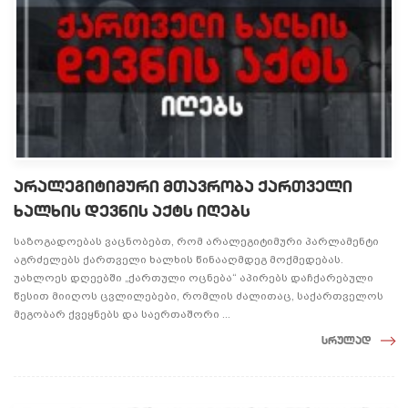
არალეგიტიმური მთავრობა ქართველი
ხალხის დევნის აქტს იღებს
საზოგადოებას ვაცნობებთ, რომ არალეგიტიმური პარლამენტი
აგრძელებს ქართველი ხალხის წინააღმდეგ მოქმედებას.
უახლოეს დღეებში „ქართული ოცნება“ აპირებს დაჩქარებული
წესით მიიღოს ცვლილებები, რომლის ძალითაც, საქართველოს
მეგობარ ქვეყნებს და საერთაშორი ...
სრულად