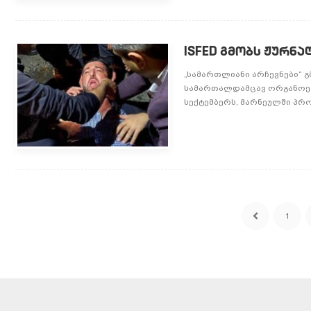
ISFED გმობს ჟურ
„სამართლიანი არჩევნები“
სამართალდამცავ ორგანოებ
სექტემბერს, მარნეულში პრ
1