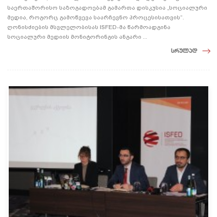
საერთაშორისო საზოგადოებამ გამართა დისკუსია „სოციალური
მედია, როგორც გამოწვევა საარჩევნო პროცესისათვის“.
ღონისძიების მსვლელობისას ISFED-მა წარმოადგინა
სოციალური მედიის მონიტორინგის ანგარი ...
სრულად