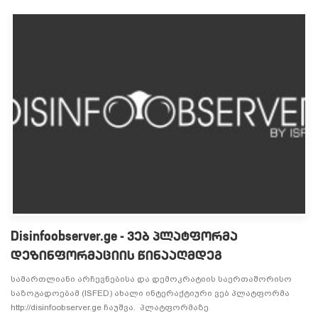
Disinfoobserver.ge - ვებ პლატფორმა
დეზინფორმაციის წინააღმდეგ
სამართლიანი არჩევნებისა და დემოკრატიის საერთაშორისო
საზოგადოებამ (ISFED) ახალი ინტერაქტიური ვებ პლატფორმა
http://disinfoobserver.ge ჩაუშვა. პლატფორმაზე